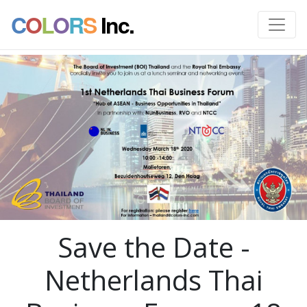
C
O
L
O
R
S
Inc.
Save the Date -
Netherlands Thai