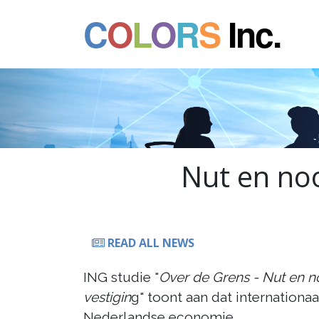
C
O
L
O
R
S
Inc.
Nut en noo
READ ALL NEWS
ING studie "
Over de Grens - Nut en n
vestigin
g" toont aan dat internationaa
Nederlandse economie.