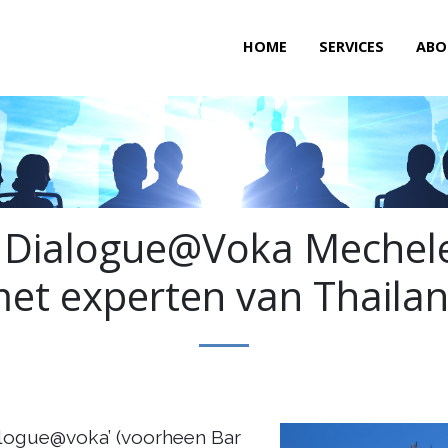
HOME
SERVICES
ABO
al Dialogue@Voka Mechel
et experten van Thaila
logue@voka’ (voorheen Bar