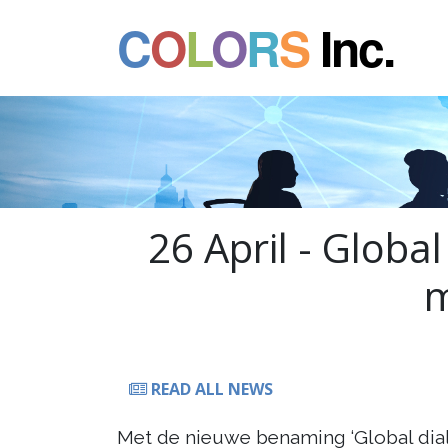
C
O
L
O
R
S
Inc.
26 April - Glob
m
READ ALL NEWS
Met de nieuwe benaming ‘Global dia