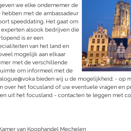
t geven we elke ondernemer de
 te hebben met de ambassadeur
oort speeddating. Het gaat om
e experten alsook bedrijven die
lopend is er een
cialiteiten van het land en
veel mogelijk aan elkaar
emer met de verschillende
 ruimte om informeel met de
ialogue@voka bieden wij u de mogelijkheid: - op m
n over het focusland of uw eventuele vragen en pr
n uit het focusland - contacten te leggen met co
– Kamer van Koophandel Mechelen