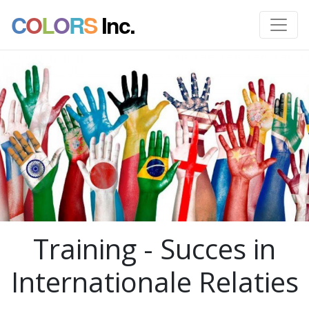
C
O
L
O
R
S
Inc.
Training - Succes in
Internationale Relaties